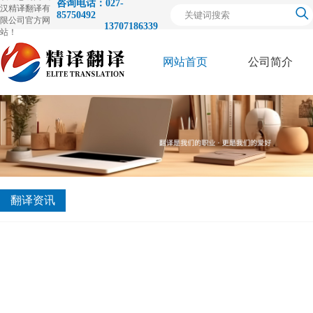
咨询电话：027-
汉精译翻译有
85750492
限公司官方网
13707186339
站！
网站首页
公司简介
关
于
翻译资讯
我
们
荣