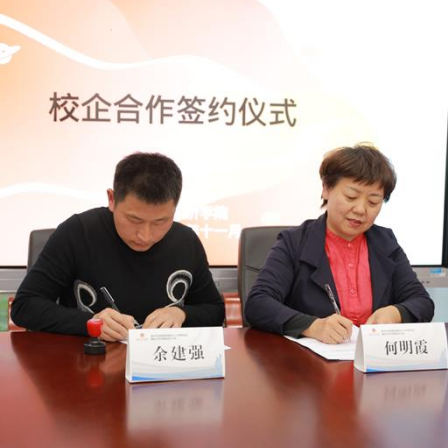
语
投
际
翻
标
论
译
文
坛
德
件
口
语
CAD
译
翻
图纸
外
翻
译
事
西
译
接