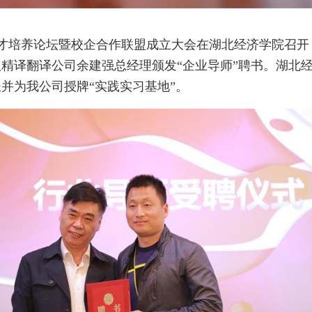
班
盖
待
际化人才培养论坛暨校企合作联盟成立大会在湖北经济学院
牙
章
精译翻译公司余建强总经理颁发“企业导师”聘书。湖北
口
技
并为我公司授牌“实践实习基地”。
语
译
术
翻
国
手
译
际
葡
册
会
生
萄
展
物
牙
口