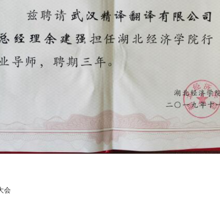
文
泰
外
献
语
字
派
翻
幕
遣
译
影
口
越
音
译
南
财
语
大会
务
翻