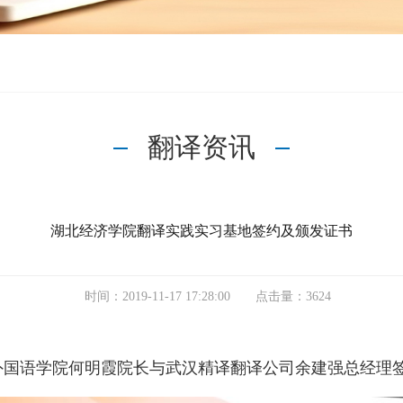
语
械
替
翻
制
传
译
造
译
翻译资讯
俄
文
陪
语
化
同
湖北经济学院翻译实践实习基地签约及颁发证书
翻
出
翻
时间：2019-11-17 17:28:00 点击量：3624
译
版
译
日
招
国
外国语学院何明霞院长与武汉精译翻译公司余建强总经理