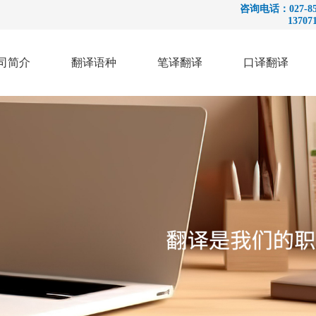
咨询电话：027-857
13707186
司简介
翻译语种
笔译翻译
口译翻译
英
国
同
语
际
声
翻
工
传
译
程
译
法
机
交