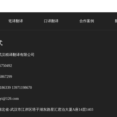
年
译
报
笔译翻译
口译翻译
合作案例
阿
式
拉
武汉精译翻译有限公司
伯
750492
语
867299
6339 13971198670
翻
i@126.com
译
北省-武汉市江岸区塔子湖东路星汇君泊大厦A座14层1403