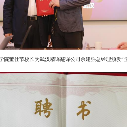
医
语
译
学
翻
法
合
译
庭
同
荷
学院董仕节校长为武汉精译翻译公司余建强总经理颁发“企
辩
协
兰
论
议
语
论
口
翻
文
译
译
驻