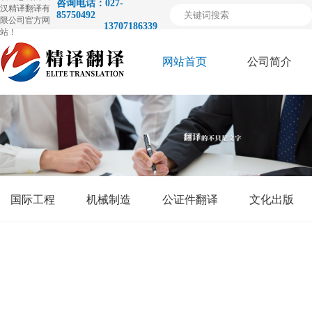
咨询电话：027-
汉精译翻译有
85750492
限公司官方网
13707186339
站！
网站首页
公司简介
关
于
国际工程
机械制造
公证件翻译
文化出版
我
们
荣