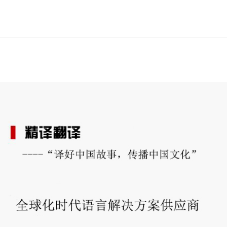
誉
资
质